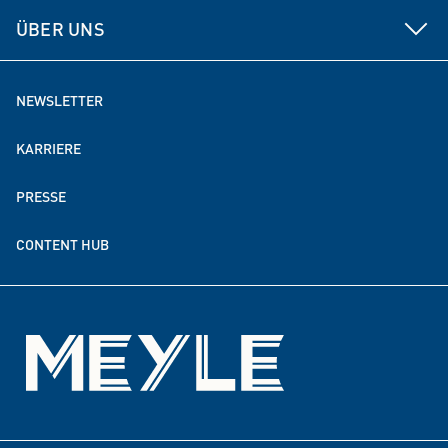
Vorteile für den Großhandel
Datenmanagement
Electronics
ÜBER UNS
Beratung
Lösungen für Elektromobilität
MEYLE als Arbeitgeber
NEWSLETTER
MEYLE weltweit
KARRIERE
Nachhaltigkeit
PRESSE
Spenden- & Förderpartnerschaften
CONTENT HUB
Events