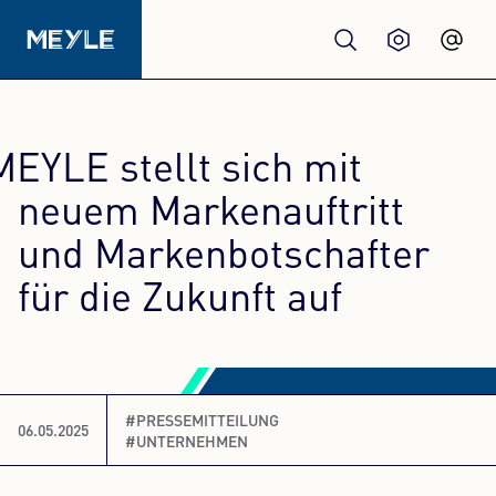
Produkte
MEYLE stellt sich mit
Qualität
neuem Markenauftritt
und Markenbotschafter
Werkstätten
für die Zukunft auf
Großhandel
Über Uns
#PRESSEMITTEILUNG
06.05.2025
#UNTERNEHMEN