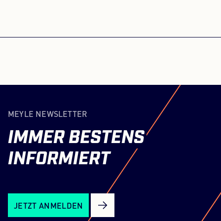
WIR BENÖTIGEN IHRE
ZUSTIMMUNG, UM DEN YOUTUBE
VIDEOS-SERVICE ZU LADEN!
Dieser Inhalt darf aufgrund von Trackern,
die Besuchern nicht offengelegt werden,
nicht geladen werden. Der Besitzer der
MEYLE NEWSLETTER
Website muss diese mit seinem CMP
einrichten, um diesen Inhalt zur Liste der
IMMER
BESTENS
verwendeten Technologien hinzuzufügen.
Powered by
Usercentrics Consent Management
INFORMIERT
Platform
JETZT ANMELDEN