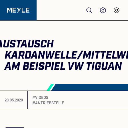
Produkte
AUSTAUSCH
Qualität
KARDANWELLE/MITTELW
AM BEISPIEL VW TIGUAN
Werkstätten
Großhandel
#VIDEOS
20.05.2020
#ANTRIEBSTEILE
Über Uns