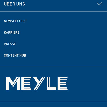
Datenmanagement
Electronics
ÜBER UNS
Beratung
Lösungen für Elektromobilität
MEYLE als Arbeitgeber
NEWSLETTER
MEYLE weltweit
KARRIERE
Nachhaltigkeit
PRESSE
Spenden- & Förderpartnerschaften
CONTENT HUB
Events