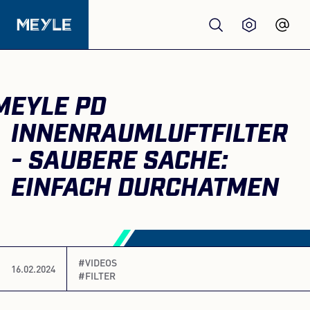
Produkte
MEYLE PD
Qualität
INNENRAUMLUFTFILTER
- SAUBERE SACHE:
Werkstätten
EINFACH DURCHATMEN
Großhandel
Über Uns
#VIDEOS
16.02.2024
#FILTER