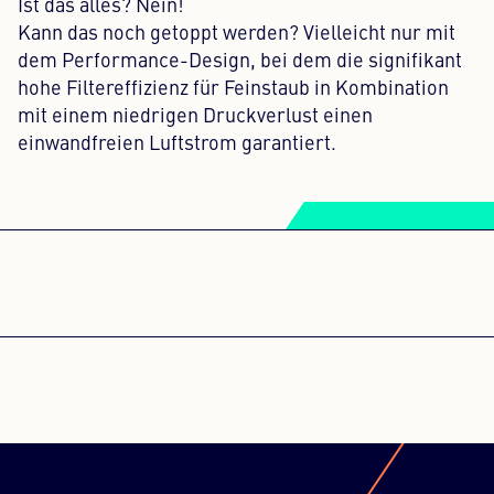
Ist das alles? Nein!
Kann das noch getoppt werden? Vielleicht nur mit
dem Performance-Design, bei dem die signifikant
hohe Filtereffizienz für Feinstaub in Kombination
mit einem niedrigen Druckverlust einen
einwandfreien Luftstrom garantiert.
WIR BENÖTIGEN IHRE
ZUSTIMMUNG, UM DEN YOUTUBE
VIDEOS-SERVICE ZU LADEN!
Dieser Inhalt darf aufgrund von Trackern,
die Besuchern nicht offengelegt werden,
nicht geladen werden. Der Besitzer der