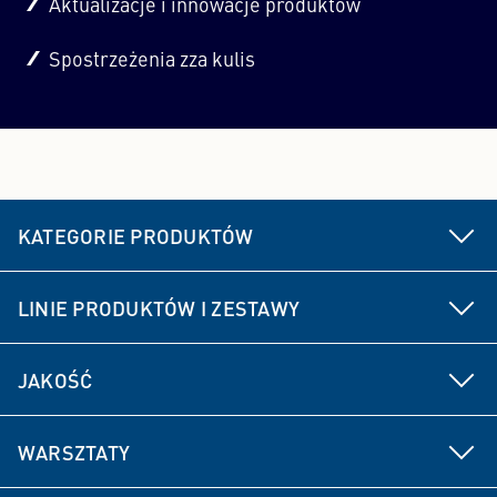
Aktualizacje i innowacje produktów
Spostrzeżenia zza kulis
KATEGORIE PRODUKTÓW
Części podwozia i układu kierowniczego
LINIE PRODUKTÓW I ZESTAWY
Hamulec
MEYLE HD
JAKOŚĆ
Elementy napędu
MEYLE ORIGINAL
Rozwój produktu
Części układu zawieszenia i amortyzacji
WARSZTATY
MEYLE PD
Doświadczenie producenta
Filtry