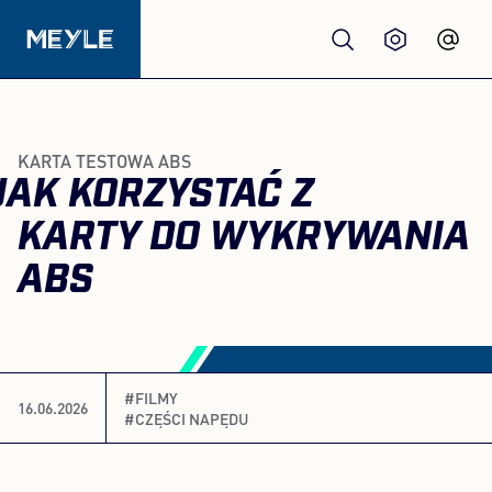
Produkty
KARTA TESTOWA ABS
JAK KORZYSTAĆ Z
jakość
KARTY DO WYKRYWANIA
Warsztaty
ABS
Dystrybutorzy
#FILMY
O nas
16.06.2026
#CZĘŚCI NAPĘDU