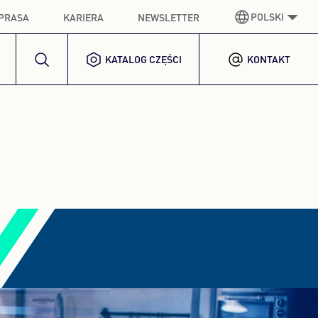
POLSKI
PRASA
KARIERA
NEWSLETTER
KATALOG CZĘŚCI
KONTAKT
NIEMIECKI
GERMAN
ANGIELSKI
ENGLISH
HISZPAŃSKI
SPANISH
FRANCUSKI
FRENCH
WŁOSKI
ITALIAN
KOREAŃSKI
KOREAN
POLSKI
POLISH