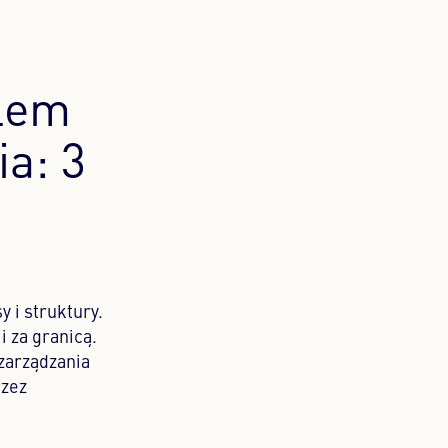
dlem
a: 3
y i struktury.
i za granicą.
zarządzania
rzez