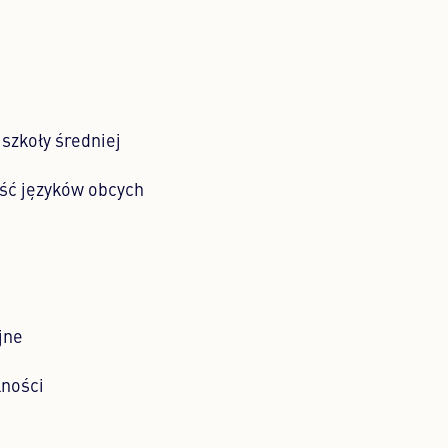
szkoły średniej
ść języków obcych
jne
ności