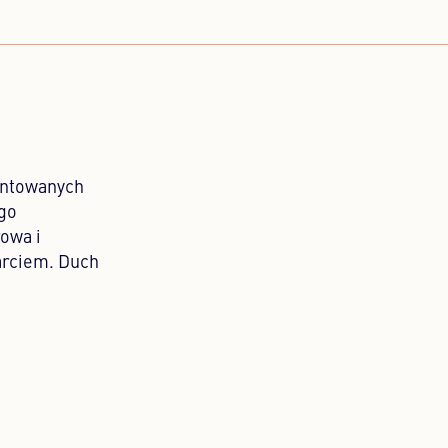
entowanych
ego
owa i
parciem. Duch