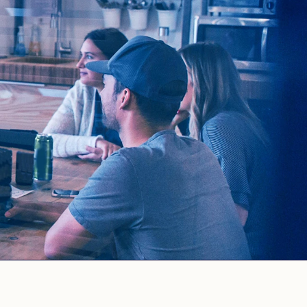
PORTUGALSKI
PORTUGUESE
ROSYJSKI
RUSSIAN
UKRAIŃSKI
UKRAINIAN