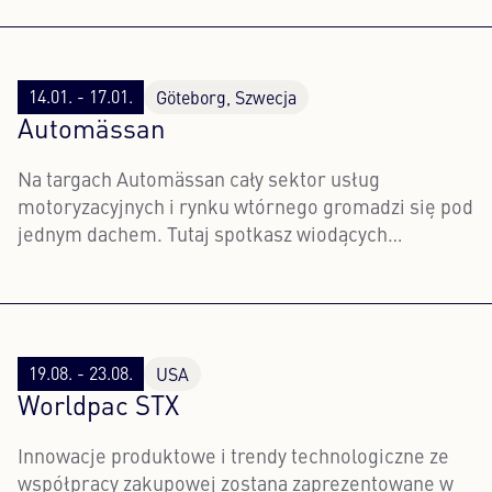
14.01. - 17.01.
Göteborg, Szwecja
Automässan
Na targach Automässan cały sektor usług
motoryzacyjnych i rynku wtórnego gromadzi się pod
jednym dachem. Tutaj spotkasz wiodących
dostawców, odkryjesz nowe produkty i rozwiązania
oraz uzyskasz wgląd od ekspertów i inspirujących
seminariów.
19.08. - 23.08.
USA
Worldpac STX
Innowacje produktowe i trendy technologiczne ze
współpracy zakupowej zostaną zaprezentowane w