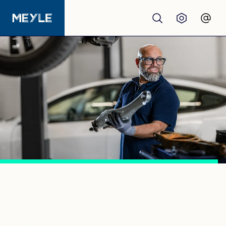
Produkty
jakość
Warsztaty
Dystrybutorzy
O nas
WSPÓLNY SUKCES
MEYLE: SOLIDNE
PARTNERSTWO. WIZJA