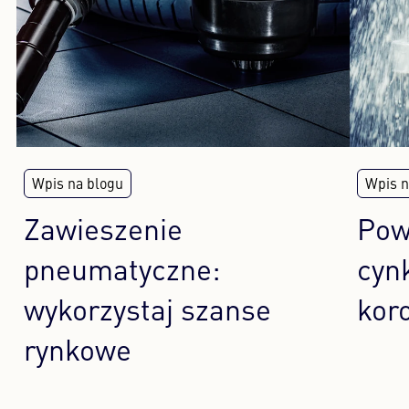
Wpis na blogu
Wpis n
Zawieszenie
Pow
pneumatyczne:
cyn
wykorzystaj szanse
kor
rynkowe
Do artykułu
Do 