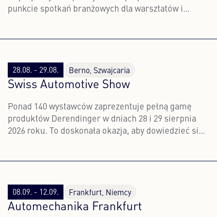
punkcie spotkań branżowych dla warsztatów i
hurtowników.
28.08. - 29.08.
Berno, Szwajcaria
Swiss Automotive Show
Ponad 140 wystawców zaprezentuje pełną gamę
produktów Derendinger w dniach 28 i 29 sierpnia
2026 roku. To doskonała okazja, aby dowiedzieć się z
pierwszej ręki o najnowszych trendach, produktach
i usługach.
08.09. - 12.09.
Frankfurt, Niemcy
Automechanika Frankfurt