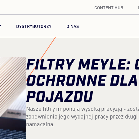
CONTENT HUB
Y
DYSTRYBUTORZY
O NAS
FILTRY MEYLE:
OCHRONNE DLA
POJAZDU
Nasze filtry imponują wysoką precyzją - zos
zapewnienia jego wydajnej pracy przez długi c
namacalna.