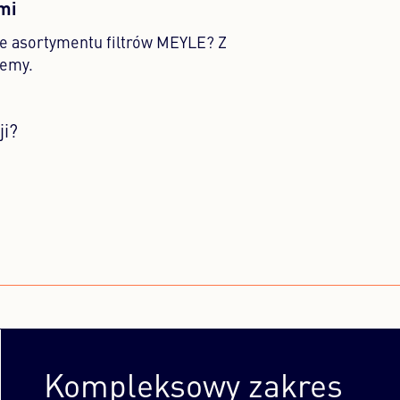
ami
ce asortymentu filtrów MEYLE? Z
emy.
ji?
Kompleksowy zakres