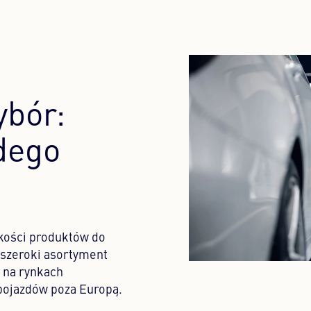
ybór:
dego
kości produktów do
 szeroki asortyment
 na rynkach
 pojazdów poza Europą.