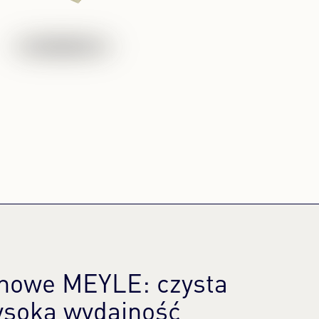
linowe MEYLE: czysta
ysoka wydajność