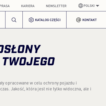
POLSKI
PRASA
KARIERA
NEWSLETTER
KATALOG CZĘŚCI
KONTAKT
NIEMIECKI
GERMAN
ANGIELSKI
ENGLISH
 OSŁONY
HISZPAŃSKI
SPANISH
 TWOJEGO
FRANCUSKI
FRENCH
WŁOSKI
ITALIAN
tały opracowane w celu ochrony pojazdu i
KOREAŃSKI
zas. Jakość, która jest nie tylko widoczna, ale i
KOREAN
POLSKI
POLISH