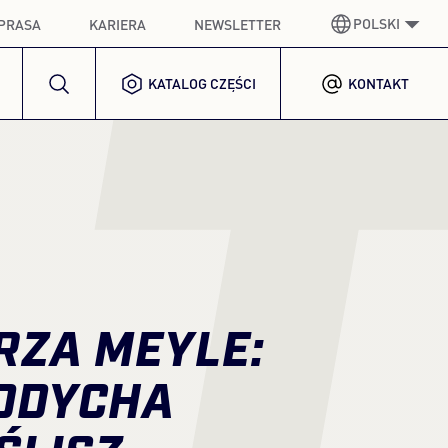
POLSKI
PRASA
KARIERA
NEWSLETTER
L
KATALOG CZĘŚCI
KONTAKT
NIEMIECKI
GERMAN
ANGIELSKI
ENGLISH
HISZPAŃSKI
SPANISH
FRANCUSKI
FRENCH
WŁOSKI
ITALIAN
RZA MEYLE:
KOREAŃSKI
KOREAN
ODDYCHA
POLSKI
POLISH