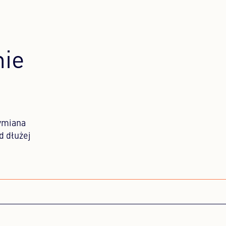
nie
wymiana
d dłużej