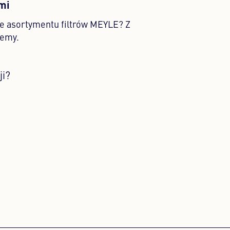
ami
ce asortymentu filtrów MEYLE? Z
emy.
ji?