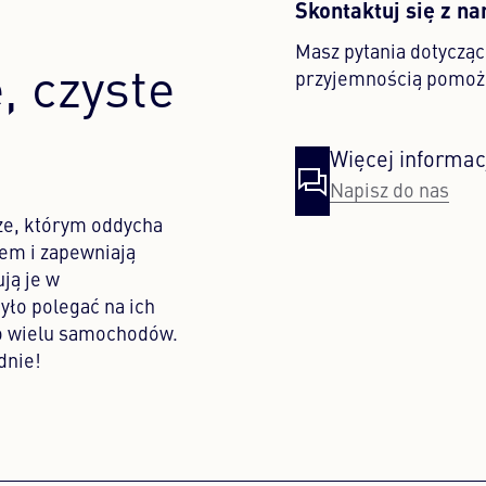
Skontaktuj się z n
Masz pytania dotyczą
, czyste
przyjemnością pomoż
Więcej informac
Napisz do nas
ze, którym oddycha
iem i zapewniają
ją je w
yło polegać na ich
do wielu samochodów.
dnie!