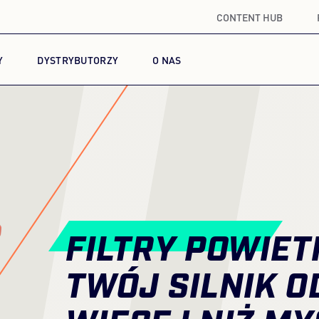
CONTENT HUB
I
Y
DYSTRYBUTORZY
O NAS
FILTRY POWIET
TWÓJ SILNIK 