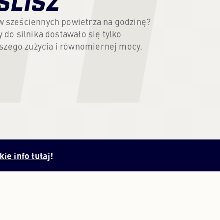
ŚLISZ
PORTUGALSKI
PORTUGUESE
ów sześciennych powietrza na godzinę?
y do silnika dostawało się tylko
szego zużycia i równomiernej mocy.
ROSYJSKI
RUSSIAN
UKRAIŃSKI
UKRAINIAN
ie info tutaj
!