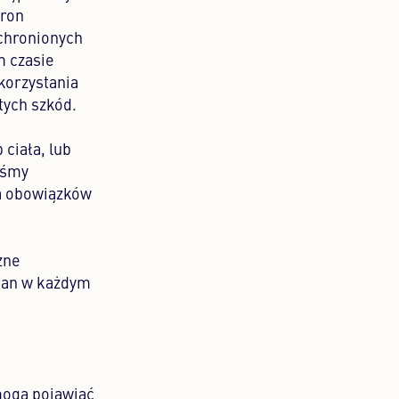
tron
 chronionych
m czasie
korzystania
tych szkód.
ciała, lub
iśmy
ia obowiązków
zne
ian w każdym
mogą pojawiać