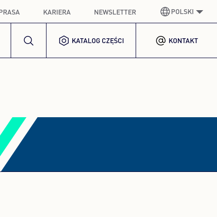
POLSKI
PRASA
KARIERA
NEWSLETTER
KATALOG CZĘŚCI
KONTAKT
NIEMIECKI
GERMAN
ANGIELSKI
ENGLISH
HISZPAŃSKI
SPANISH
FRANCUSKI
FRENCH
WŁOSKI
ITALIAN
KOREAŃSKI
KOREAN
POLSKI
POLISH