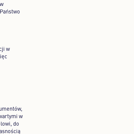
ów
 Państwo
PORTUGALSKI
PORTUGUESE
ROSYJSKI
RUSSIAN
UKRAIŃSKI
UKRAINIAN
cji w
ięc
kumentów,
awartymi w
lowi, do
łasnością