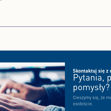
Skontaktuj się z
Pytania, 
pomysły?
Cieszymy się, że m
osobiście.