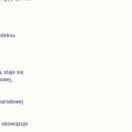
Kodeksu
, staje się
towej,
narodowej
i obowiązuje