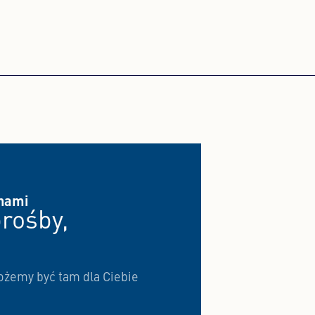
 nami
prośby,
ożemy być tam dla Ciebie