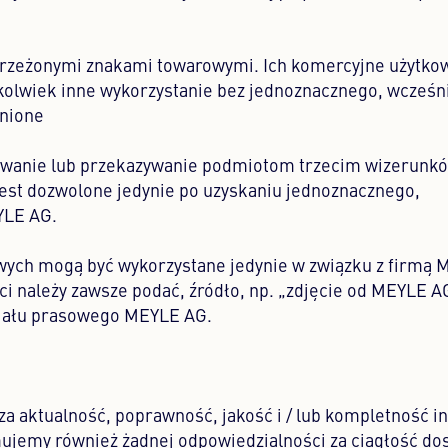
strzeżonymi znakami towarowymi. Ich komercyjne użytko
kolwiek inne wykorzystanie bez jednoznacznego, wcześn
nione
kowanie lub przekazywanie podmiotom trzecim wizerunk
jest dozwolone jedynie po uzyskaniu jednoznacznego,
YLE AG.
owych mogą być wykorzystane jedynie w związku z firmą 
ci należy zawsze podać, źródło, np. „zdjęcie od MEYLE A
działu prasowego MEYLE AG.
a aktualność, poprawność, jakość i / lub kompletność i
ujemy również żadnej odpowiedzialności za ciągłość dos