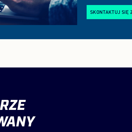
SKONTAKTUJ SIĘ 
RZE
WANY