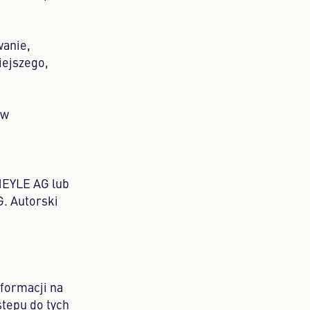
wanie,
iejszego,
ów
MEYLE AG lub
G. Autorski
nformacji na
tępu do tych