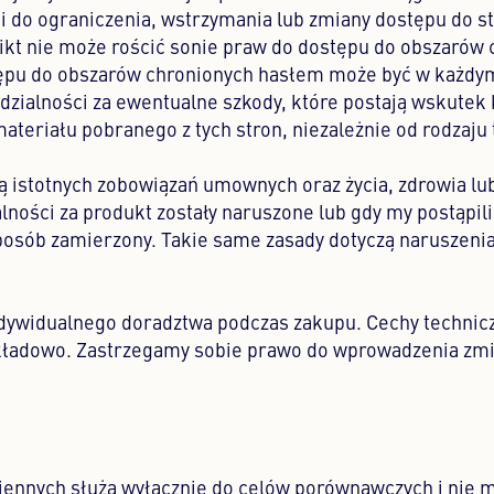
 do ograniczenia, wstrzymania lub zmiany dostępu do s
 Nikt nie może rościć sonie praw do dostępu do obszarów
tępu do obszarów chronionych hasłem może być w każdy
ialności za ewentualne szkody, które postają wskutek 
materiału pobranego z tych stron, niezależnie od rodzaju 
 istotnych zobowiązań umownych oraz życia, zdrowia lub 
lności za produkt zostały naruszone lub gdy my postąpil
sposób zamierzony. Takie same zasady dotyczą naruszen
indywidualnego doradztwa podczas zakupu. Cechy technic
ykładowo. Zastrzegamy sobie prawo do wprowadzenia zm
ennych służą wyłącznie do celów porównawczych i nie 