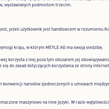
aw, wystawianych podmiotom trzecim.
est, jeżeli użytkownik jest handlowcem w rozumieniu 
 wymogi kraju, w którym MEYLE AG ma swoją siedzibę.
owej korzysta z niej poza tym obszarem jej obowiązywania
się do zasad dotyczących korzystania ze strony interne
em konwencji narodów zjednoczonych o umowach między
tłumaczone maszynowo na inne języki. W razie wątpliwośc
.