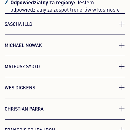
Odpowiedzialny za regiony:
Jestem
odpowiedzialny za zespół trenerów w kosmosie
MEYLE na całym świecie.
SASCHA ILLG
ulubiona rzecz w MEYLE:
Moja
Uwielbiam
pracować z tak pasjonującym zespołem i dzielić
MICHAEL NOWAK
się doświadczeniami technicznymi z
mechanikami na całym świecie - zwłaszcza jeśli
chodzi o nasze ulepszone komponenty i
MATEUSZ SYDŁO
doskonałe usługi.
WES DICKENS
CHRISTIAN PARRA
Trener techniczny
FRANCOIS COURAUDON