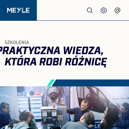
Produkty
SZKOLENIA
PRAKTYCZNA WIEDZA,
jakość
KTÓRA ROBI RÓŻNICĘ
Warsztaty
Dystrybutorzy
O nas