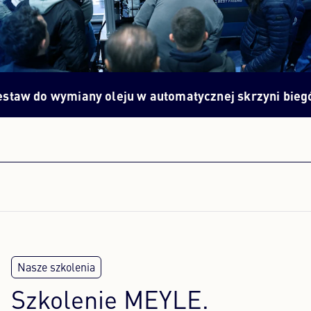
Content Hub
Prasa
iany oleju w automatycznej skrzyni biegów?
Wszystki
Kariera
Newsletter
Język: Polski
Szkolenie MEYLE.