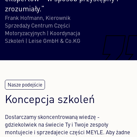
zrozumiały."
Frank Hofmann, Kierownik
Sprzedaży Centrum Części
Motoryzacyjnych | Koordynacja
Szkoleń | Leise GmbH & Co.KG
Koncepcja szkoleń
Dostarczamy skoncentrowaną wiedzę -
gdziekolwiek na świecie Ty i Twoje zespoły
montujecie i sprzedajecie części MEYLE. Aby żadne