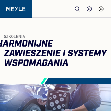
Produkty
SZKOLENIA
HARMONIJNE
jakość
ZAWIESZENIE I SYSTEMY
Warsztaty
WSPOMAGANIA
Dystrybutorzy
O nas