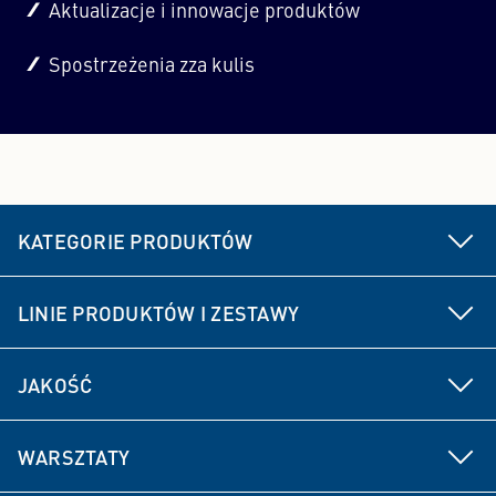
Aktualizacje i innowacje produktów
Spostrzeżenia zza kulis
KATEGORIE PRODUKTÓW
Części podwozia i układu kierowniczego
LINIE PRODUKTÓW I ZESTAWY
Hamulec
MEYLE HD
JAKOŚĆ
Elementy napędu
MEYLE ORIGINAL
Rozwój produktu
Części układu zawieszenia i amortyzacji
WARSZTATY
MEYLE PD
Doświadczenie producenta
Filtry