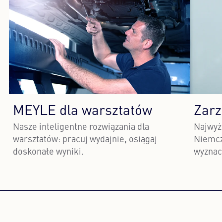
MEYLE dla warsztatów
Zarz
Nasze inteligentne rozwiązania dla
Najwyż
warsztatów: pracuj wydajnie, osiągaj
Niemcz
doskonałe wyniki.
wyznac
Dowiedz się więcej
Dow