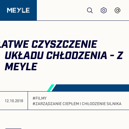
Produkty
ŁATWE CZYSZCZENIE
jakość
UKŁADU CHŁODZENIA - Z
MEYLE
Warsztaty
Dystrybutorzy
#FILMY
12.10.2018
#ZARZĄDZANIE CIEPŁEM I CHŁODZENIE SILNIKA
O nas