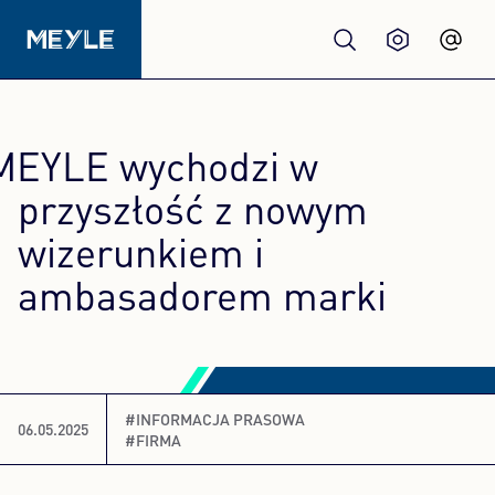
Produkty
MEYLE wychodzi w
jakość
przyszłość z nowym
wizerunkiem i
Warsztaty
ambasadorem marki
Dystrybutorzy
O nas
#INFORMACJA PRASOWA
06.05.2025
#FIRMA