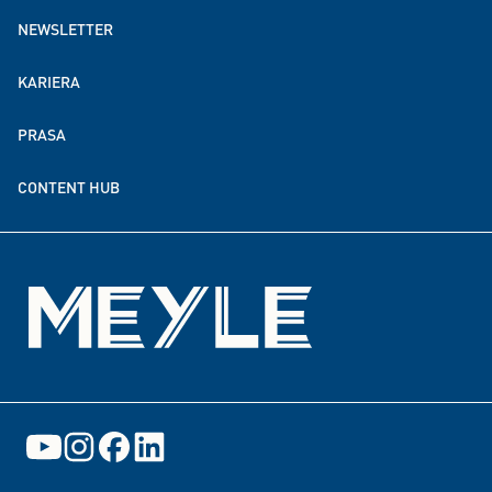
NEWSLETTER
MEYLE na całym świecie
KARIERA
Zrównoważony rozwój
PRASA
Partnerstwa w zakresie darowizn i finansowania
CONTENT HUB
Wydarzenia