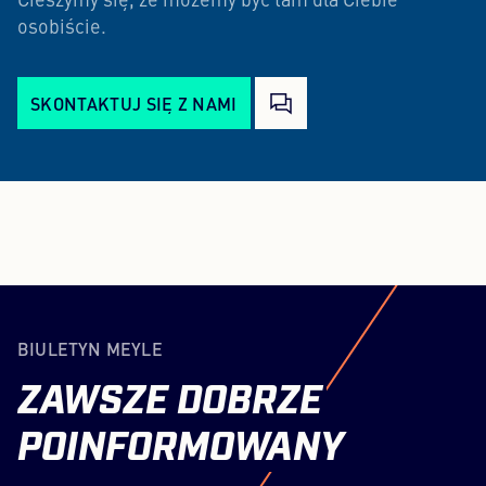
Cieszymy się, że możemy być tam dla Ciebie
osobiście.
SKONTAKTUJ SIĘ Z NAMI
BIULETYN MEYLE
ZAWSZE
DOBRZE
POINFORMOWANY