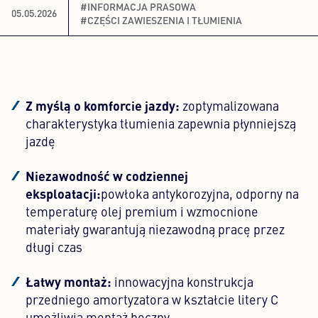
#INFORMACJA PRASOWA
05.05.2026
#CZĘŚCI ZAWIESZENIA I TŁUMIENIA
Content Hub
Prasa
Kariera
Z myślą o komforcie jazdy:
zoptymalizowana
charakterystyka tłumienia zapewnia płynniejszą
Newsletter
jazdę
Język: Polski
Niezawodność w codziennej
eksploatacji:
powłoka antykorozyjna, odporny na
temperaturę olej premium i wzmocnione
materiały gwarantują niezawodną pracę przez
długi czas
Łatwy montaż:
innowacyjna konstrukcja
przedniego amortyzatora w kształcie litery C