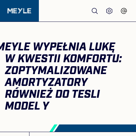
Produkty
MEYLE WYPEŁNIA LUKĘ
jakość
W KWESTII KOMFORTU:
ZOPTYMALIZOWANE
Warsztaty
AMORTYZATORY
Dystrybutorzy
RÓWNIEŻ DO TESLI
MODEL Y
O nas