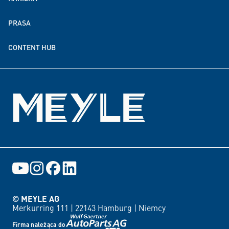
Zrównoważony rozwój
PRASA
Partnerstwa w zakresie darowizn i finansowania
CONTENT HUB
Wydarzenia
© MEYLE AG
Merkurring 111 |
22143 Hamburg |
Niemcy
Firma należąca do