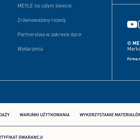
MEYLE na całym świecie
Zrównoważony rozwój
Partnerstwa w zakresie darowizn i finansowania
© ME
Merku
Wydarzenia
Firma 
DAŻY
WARUNKI UŻYTKOWANIA
WYKORZYSTANIE MATERIAŁÓ
RTYFIKAT GWARANCJI