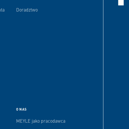
nta
Doradztwo
O NAS
MEYLE jako pracodawca