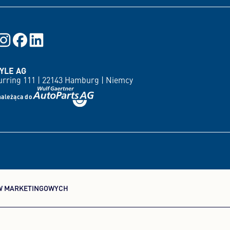
YLE AG
rring 111 |
22143 Hamburg |
Niemcy
należąca do
W MARKETINGOWYCH