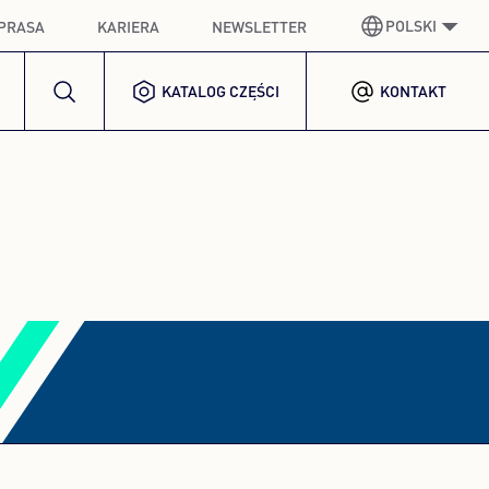
POLSKI
PRASA
KARIERA
NEWSLETTER
KATALOG CZĘŚCI
KONTAKT
NIEMIECKI
GERMAN
ANGIELSKI
ENGLISH
HISZPAŃSKI
SPANISH
FRANCUSKI
FRENCH
WŁOSKI
ITALIAN
KOREAŃSKI
KOREAN
POLSKI
POLISH