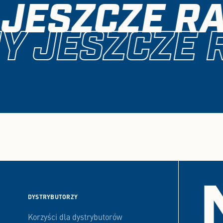
JESZCZE RA
 JESZCZE R
DYSTRYBUTORZY
Korzyści dla dystrybutorów