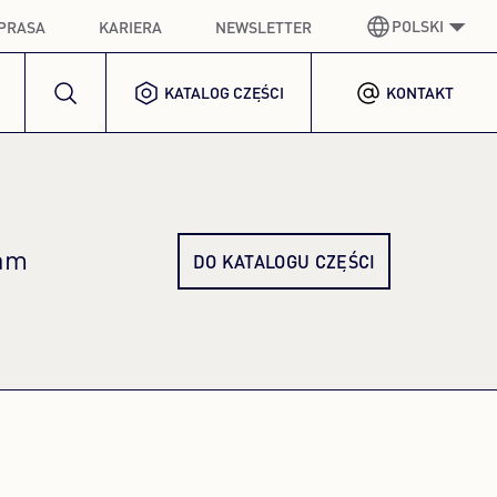
POLSKI
PRASA
KARIERA
NEWSLETTER
KATALOG CZĘŚCI
KONTAKT
NIEMIECKI
GERMAN
ANGIELSKI
ENGLISH
HISZPAŃSKI
SPANISH
DO KATALOGU CZĘŚCI
tam
FRANCUSKI
FRENCH
WŁOSKI
ITALIAN
KOREAŃSKI
KOREAN
POLSKI
POLISH