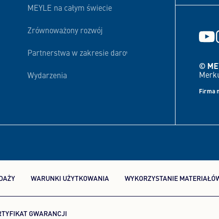
MEYLE na całym świecie
Zrównoważony rozwój
Partnerstwa w zakresie darowizn i finansowania
© ME
Merku
Wydarzenia
Firma 
DAŻY
WARUNKI UŻYTKOWANIA
WYKORZYSTANIE MATERIAŁÓ
RTYFIKAT GWARANCJI