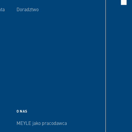
nta
Doradztwo
O NAS
MEYLE jako pracodawca