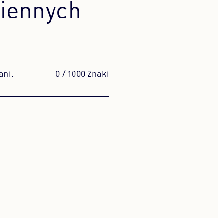
miennych
PORTUGALSKI
PORTUGUESE
ROSYJSKI
RUSSIAN
ani.
0
/ 1000 Znaki
UKRAIŃSKI
UKRAINIAN