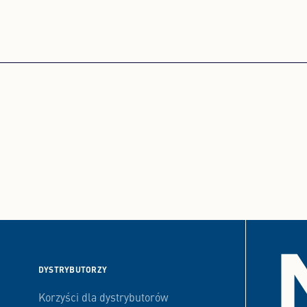
DYSTRYBUTORZY
Korzyści dla dystrybutorów