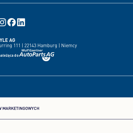
YLE AG
rring 111 |
22143 Hamburg |
Niemcy
należąca do
W MARKETINGOWYCH