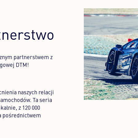
tnerstwo
cznym partnerstwem z
igowej DTM!
ienia naszych relacji
 samochodów. Ta seria
alnie, z 120 000
za pośrednictwem