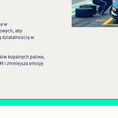
ia w
owych, aby
 działalnością w
liw kopalnych paliwa,
TM i zmniejsza emisję