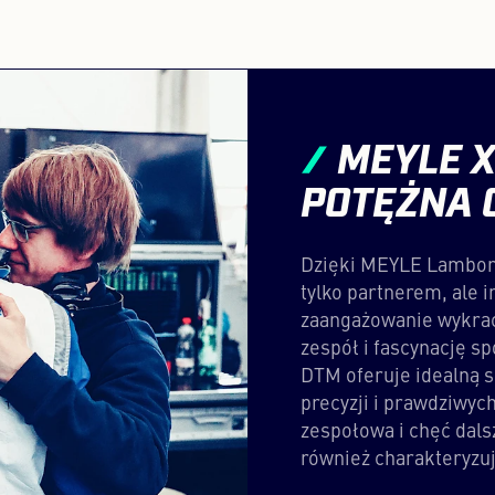
MEYLE X
POTĘŻNA 
Dzięki MEYLE Lamborg
tylko partnerem, ale 
zaangażowanie wykrac
zespół i fascynację 
DTM oferuje idealną s
precyzji i prawdziwyc
zespołowa i chęć dalsz
również charakteryzu