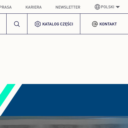
POLSKI
PRASA
KARIERA
NEWSLETTER
KATALOG CZĘŚCI
KONTAKT
NIEMIECKI
GERMAN
ANGIELSKI
ENGLISH
HISZPAŃSKI
SPANISH
FRANCUSKI
FRENCH
WŁOSKI
ITALIAN
KOREAŃSKI
KOREAN
POLSKI
POLISH