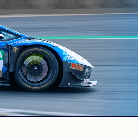
PORTUGALSKI
PORTUGUESE
ROSYJSKI
RUSSIAN
UKRAIŃSKI
UKRAINIAN