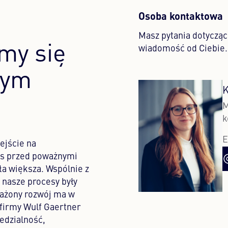
Osoba kontaktowa
Masz pytania dotycz
my się
wiadomość od Ciebie.
nym
K
M
k
E
ejście na
as przed poważnymi
ła większa. Wspólnie z
 nasze procesy były
ważony rozwój ma w
 firmy Wulf Gaertner
edzialność,