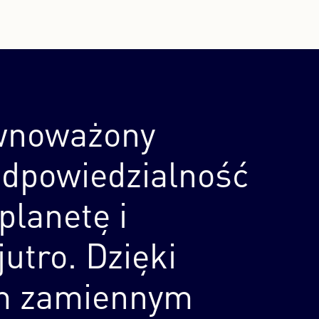
wnoważony
odpowiedzialność
 planetę i
jutro. Dzięki
m zamiennym