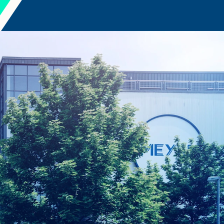
PORTUGALSKI
PORTUGUESE
ROSYJSKI
RUSSIAN
UKRAIŃSKI
UKRAINIAN