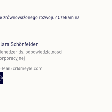
ące zrównoważonego rozwoju? Czekam na
lara Schönfelder
enedżer ds. odpowiedzialności
orporacyjnej
-Mail:
cr@meyle.com