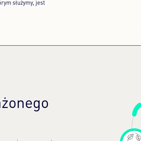
órym służymy, jest
ażonego