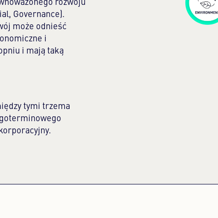
równoważonego rozwoju
ial, Governance).
wój może odnieść
konomiczne i
pniu i mają taką
iędzy tymi trzema
ługoterminowego
korporacyjny.