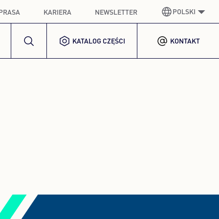
POLSKI
PRASA
KARIERA
NEWSLETTER
KATALOG CZĘŚCI
KONTAKT
NIEMIECKI
GERMAN
ANGIELSKI
ENGLISH
HISZPAŃSKI
SPANISH
FRANCUSKI
FRENCH
WŁOSKI
ITALIAN
KOREAŃSKI
KOREAN
POLSKI
POLISH