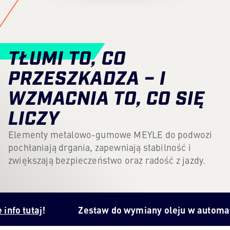
Content Hub
Prasa
TŁUMI TO, CO
Kariera
PRZESZKADZA – I
Newsletter
WZMACNIA TO, CO SIĘ
Język: Polski
LICZY
Elementy metalowo-gumowe MEYLE do podwozi
pochłaniają drgania, zapewniają stabilność i
zwiększają bezpieczeństwo oraz radość z jazdy.
j
!
Zestaw do wymiany oleju w automatycznej s