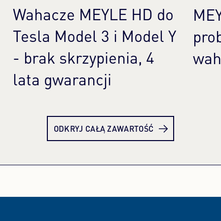
Wahacze MEYLE HD do
MEY
Tesla Model 3 i Model Y
pro
- brak skrzypienia, 4
wah
lata gwarancji
Dowiedz się więcej
Dow
ODKRYJ CAŁĄ ZAWARTOŚĆ