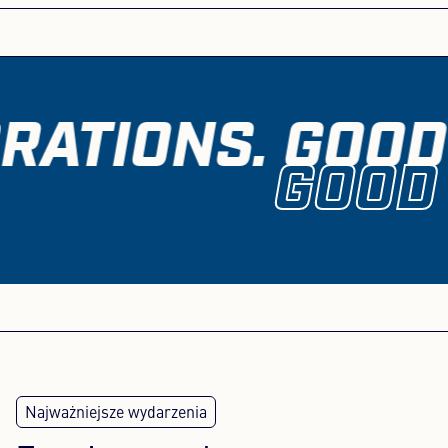
Na wszystkie części MEYLE HD udzielamy gwarancji
na okres 4 lat. W ten sposób swoim samochodem
jeździsz całkowicie zrelaksowany!
RATIONS. GOOD
GOOD 