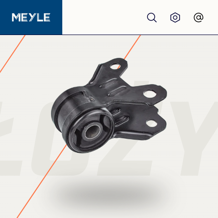
Produkty
jakość
ŁOŻY
Warsztaty
Dystrybutorzy
O nas