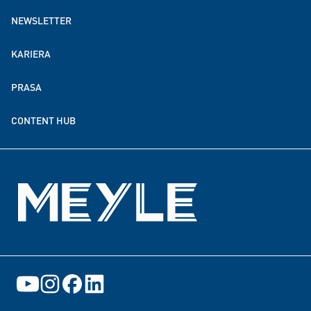
MEYLE jako pracodawca
NEWSLETTER
MEYLE na całym świecie
KARIERA
Zrównoważony rozwój
PRASA
Partnerstwa w zakresie darowizn i finansowania
CONTENT HUB
Wydarzenia