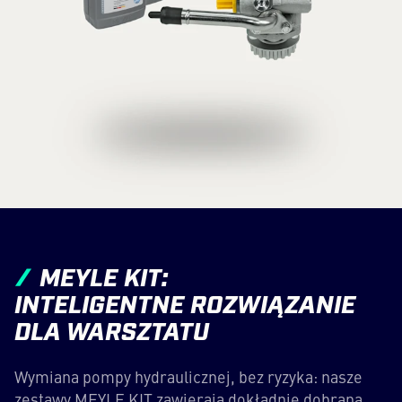
MEYLE KIT:
INTELIGENTNE ROZWIĄZANIE
DLA WARSZTATU
Wymiana pompy hydraulicznej, bez ryzyka: nasze
zestawy MEYLE KIT zawierają dokładnie dobraną