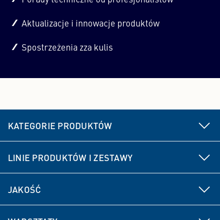
Porady techniczne od profesjonalistów
Aktualizacje i innowacje produktów
Spostrzeżenia zza kulis
KATEGORIE PRODUKTÓW
Części podwozia i układu kierowniczego
LINIE PRODUKTÓW I ZESTAWY
Hamulec
MEYLE HD
JAKOŚĆ
Elementy napędu
MEYLE ORIGINAL
Rozwój produktu
Części układu zawieszenia i amortyzacji