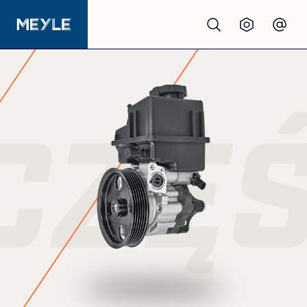
Produkty
jakość
CZĘ
Warsztaty
Dystrybutorzy
O nas