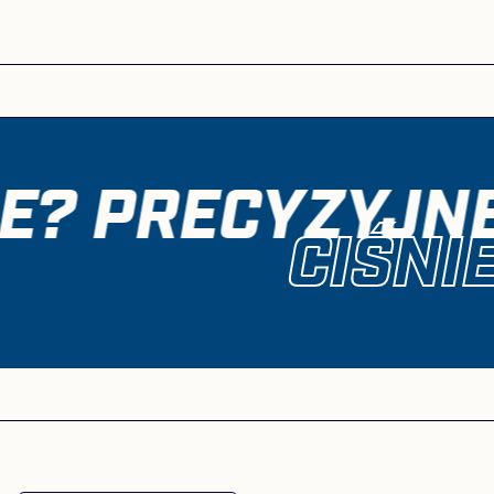
Gwarancja niezawodności
Komponenty hydrauliczne MEYLE HD z 4-letnią
gwarancją
Ochrona przed awarią dzięki odpowiedniej
specyfikacji oleju w zestawie MEYLE KIT
IE? PRECYZYJNE
Pod warunkiem właściwego zastosowania:
CIŚNI
trwałość wnikające ze zbadanej jakości