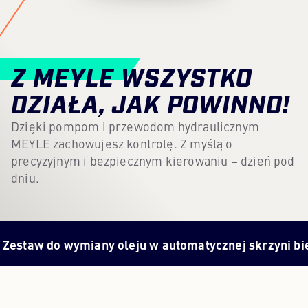
Content Hub
Prasa
Z MEYLE WSZYSTKO
Kariera
DZIAŁA, JAK POWINNO!
Newsletter
Dzięki pompom i przewodom hydraulicznym
MEYLE zachowujesz kontrolę. Z myślą o
Język: Polski
precyzyjnym i bezpiecznym kierowaniu – dzień pod
dniu.
 wymiany oleju w automatycznej skrzyni biegów?
Wszy