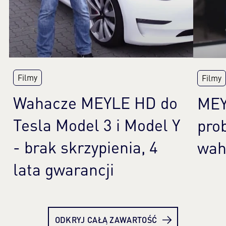
Filmy
Filmy
Wahacze MEYLE HD do
MEY
Tesla Model 3 i Model Y
pro
- brak skrzypienia, 4
wah
lata gwarancji
Dowiedz się więcej
Dow
ODKRYJ CAŁĄ ZAWARTOŚĆ