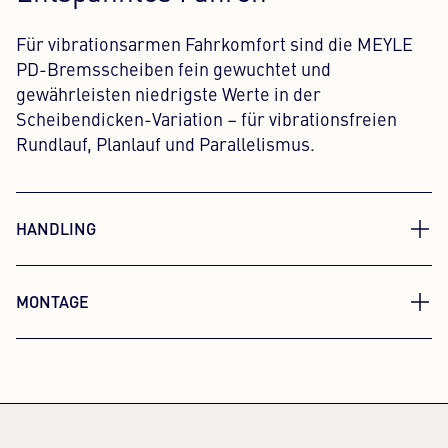
Für vibrationsarmen Fahrkomfort sind die MEYLE
PD-Bremsscheiben fein gewuchtet und
gewährleisten niedrigste Werte in der
Scheibendicken-Variation – für vibrationsfreien
Rundlauf, Planlauf und Parallelismus.
HANDLING
Überlegenes Bremsverhalten
MONTAGE
Spüren Sie die Kontrolle. Und das gute Gefühl, alles
Schnell und unkompliziert
im Griff zu haben. Das optimierte Design der
MEYLE Bremsscheiben sorgt für präzises und
Effizient, praktisch, MEYLE: Unsere PD-
kontrolliertes Bremsen – in jeder Situation.
Bremsscheiben lassen sich dank der