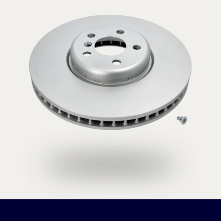
praxisorientierten Fixierschraube bei den meisten
Modellen besonders schnell und mühelos
montieren.