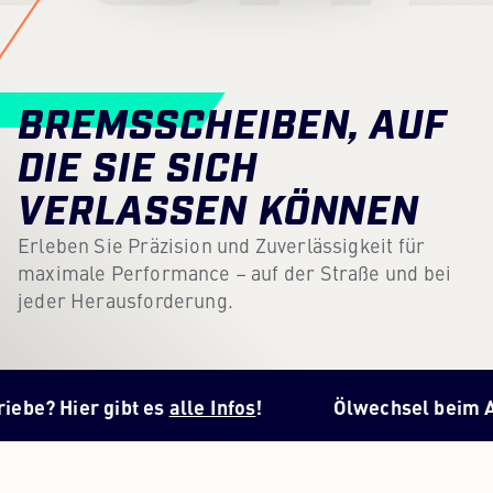
Content Hub
Presse
BREMSSCHEIBEN, AUF
Karriere
DIE SIE SICH
Newsletter
VERLASSEN KÖNNEN
Sprache: Deutsch
Erleben Sie Präzision und Zuverlässigkeit für
maximale Performance – auf der Straße und bei
jeder Herausforderung.
r gibt es
alle Infos
!
Ölwechsel beim Automatikg