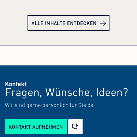
Mehr erfahren
Meh
ALLE INHALTE ENTDECKEN
Kontakt
Fragen, Wünsche, Ideen?
Wir sind gerne persönlich für Sie da.
KONTAKT AUFNEHMEN