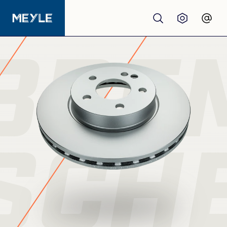
BRE
Produkte
Qualität
Werkstätten
SCH
Großhandel
Über Uns