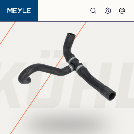
Produkte
Qualität
KÜH
Werkstätten
Großhandel
Über Uns