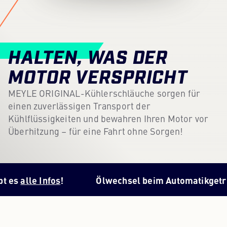
Content Hub
Presse
HALTEN, WAS DER
Karriere
MOTOR VERSPRICHT
Newsletter
MEYLE ORIGINAL-Kühlerschläuche sorgen für
einen zuverlässigen Transport der
Sprache: Deutsch
Kühlflüssigkeiten und bewahren Ihren Motor vor
Überhitzung – für eine Fahrt ohne Sorgen!
lle Infos
!
Ölwechsel beim Automatikgetriebe? H