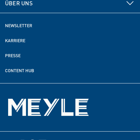
Electronics
ÜBER UNS
Beratung
Lösungen für Elektromobilität
MEYLE als Arbeitgeber
NEWSLETTER
MEYLE weltweit
KARRIERE
Nachhaltigkeit
PRESSE
Spenden- & Förderpartnerschaften
CONTENT HUB
Events