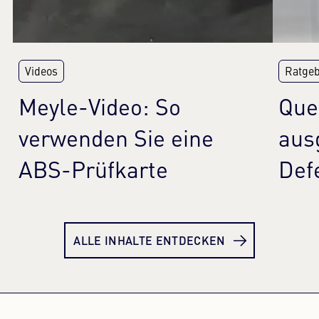
Videos
Ratge
Meyle-Video: So
Que
verwenden Sie eine
aus
ABS-Prüfkarte
Def
Mehr erfahren
Meh
ALLE INHALTE ENTDECKEN