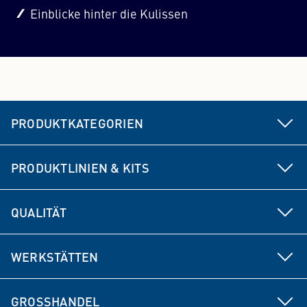
Einblicke hinter die Kulissen
PRODUKTKATEGORIEN
Fahrwerks- & Lenkungsteile
PRODUKTLINIEN & KITS
Bremse
MEYLE HD
QUALITÄT
Antriebsteile
MEYLE ORIGINAL
Produktentwicklung
Federungs- & Dämpfungsteile
WERKSTÄTTEN
MEYLE PD
Herstellerkompetenz
Filter
Vorteile für Werkstätten
MEYLE KITs
GROSSHANDEL
Qualitätsmanagement