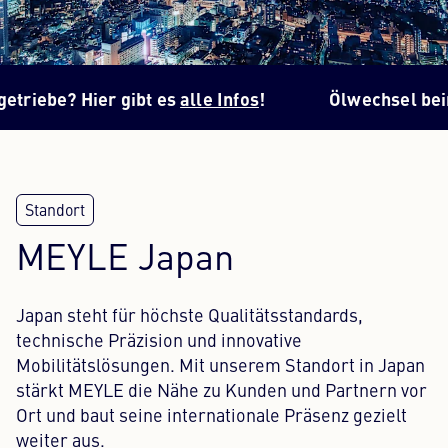
Content Hub
Presse
be? Hier gibt es
alle Infos
!
Ölwechsel beim Aut
Karriere
Newsletter
Sprache: Deutsch
MEYLE Japan
Japan steht für höchste Qualitätsstandards,
technische Präzision und innovative
Mobilitätslösungen. Mit unserem Standort in Japan
stärkt MEYLE die Nähe zu Kunden und Partnern vor
Ort und baut seine internationale Präsenz gezielt
weiter aus.