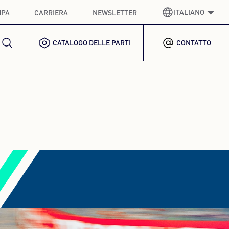
ITALIANO
MPA
CARRIERA
NEWSLETTER
CATALOGO DELLE PARTI
CONTATTO
TEDESCO
GERMAN
INGLESE
ENGLISH
SPAGNOLO
SPANISH
FRANCESE
FRENCH
ITALIANO
ITALIAN
COREANO
KOREAN
POLACCO
POLISH