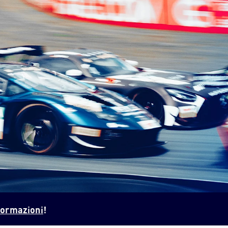
PORTOGHESE
PORTUGUESE
RUSSO
RUSSIAN
UCRAINO
UKRAINIAN
nformazioni
!