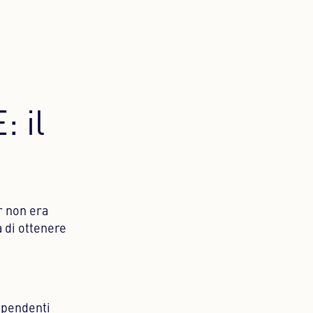
: il
r non era
 di ottenere
dipendenti