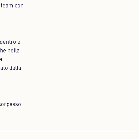
o team con
 dentro e
che nella
a
ato dalla
 sorpasso: