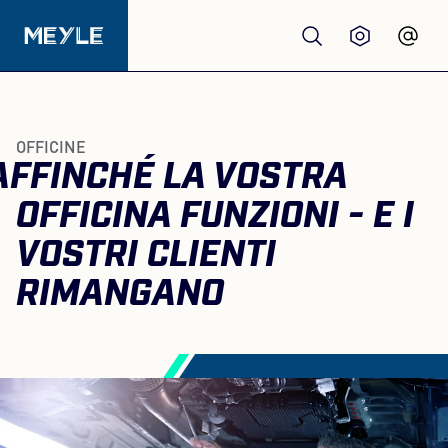
Prodotti
OFFICINE
AFFINCHÉ LA VOSTRA
qualità
OFFICINA FUNZIONI - E I
Officine
VOSTRI CLIENTI
RIMANGANO
Distributori
Chi siamo