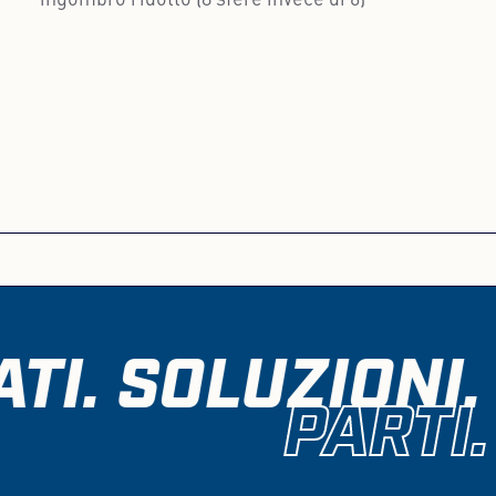
ingombro ridotto (8 sfere invece di 6)
ATI. SOLUZIONI.
PARTI.