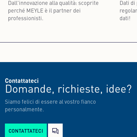
Dall'innovazione alla qualità: scoprite
Dati di
perché MEYLE è il partner dei
regolar
professionisti.
dati!
Per saperne di più
Per
Contattateci
Domande, richieste, idee?
Siamo felici di essere al vostro fianco
personalmente.
CONTATTATECI