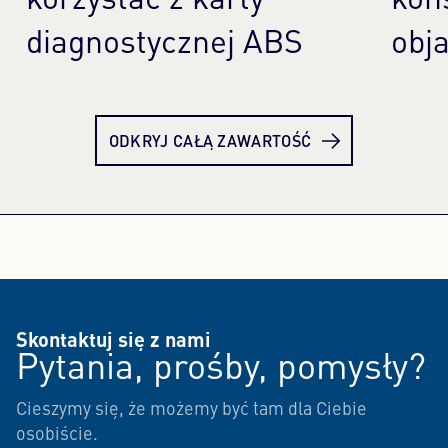
korzystać z karty
kons
diagnostycznej ABS
obj
Dowiedz się więcej
Dow
ODKRYJ CAŁĄ ZAWARTOŚĆ
Skontaktuj się z nami
Pytania, prośby, pomysły?
Cieszymy się, że możemy być tam dla Ciebie
osobiście.