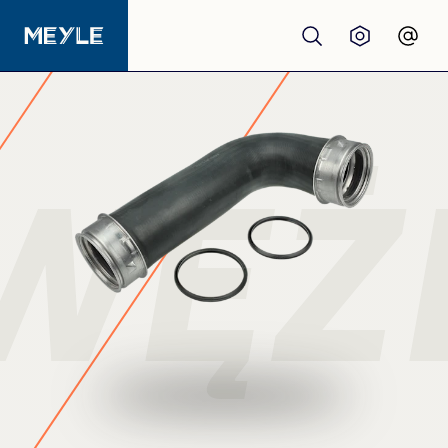
Produkty
jakość
WĘŻ
Warsztaty
Dystrybutorzy
O nas