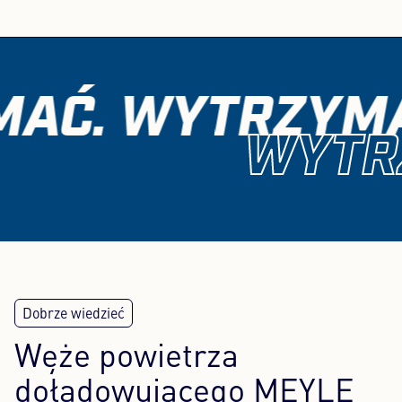
AĆ. WYTRZYMA
WYTR
Węże powietrza
doładowującego MEYLE