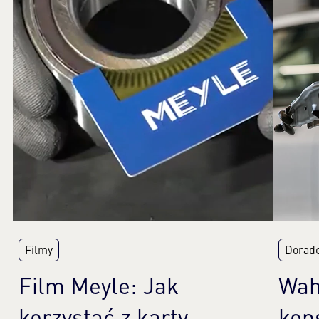
Filmy
Dorad
Film Meyle: Jak
Wah