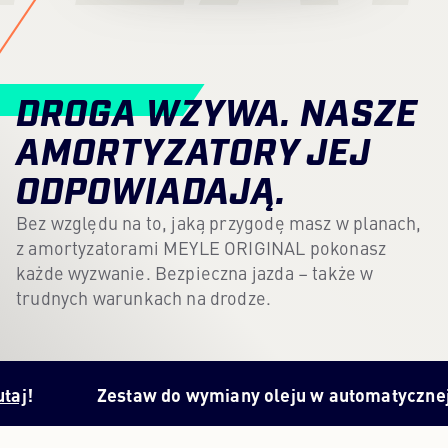
Content Hub
Prasa
DROGA WZYWA. NASZE
Kariera
AMORTYZATORY JEJ
Newsletter
ODPOWIADAJĄ.
Język: Polski
Bez względu na to, jaką przygodę masz w planach,
z amortyzatorami MEYLE ORIGINAL pokonasz
każde wyzwanie. Bezpieczna jazda – także w
trudnych warunkach na drodze.
Zestaw do wymiany oleju w automatycznej skrzyn