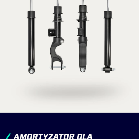
komplety osłon przeciwpyłowych. Całościowe
rozwiązanie do naprawy!
AMORTYZATOR DLA