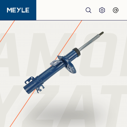
AMO
Produkty
jakość
Warsztaty
YZA
Dystrybutorzy
O nas