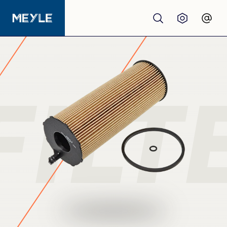
Produkte
Qualität
FILT
Werkstätten
Großhandel
Über Uns