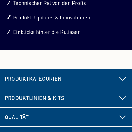
Technischer Rat von den Profis
Produkt-Updates & Innovationen
Einblicke hinter die Kulissen
PRODUKTKATEGORIEN
Fahrwerks- & Lenkungsteile
PRODUKTLINIEN & KITS
Bremse
MEYLE HD
QUALITÄT
Antriebsteile
MEYLE ORIGINAL
Produktentwicklung
Federungs- & Dämpfungsteile