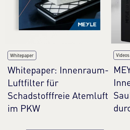
Videos
Whitepaper
MEY
Whitepaper: Innenraum-
Inne
Luftfilter für
Sau
Schadstofffreie Atemluft
dur
im PKW
Mehr erfahren
Meh