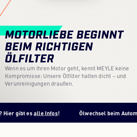
Content Hub
Presse
MOTORLIEBE BEGINNT
Karriere
BEIM RICHTIGEN
Newsletter
ÖLFILTER
Sprache: Deutsch
Wenn es um Ihren Motor geht, kennt MEYLE keine
Kompromisse: Unsere Ölfilter halten dicht – und
Verunreinigungen draußen.
gibt es
alle Infos
!
Ölwechsel beim Automatikget